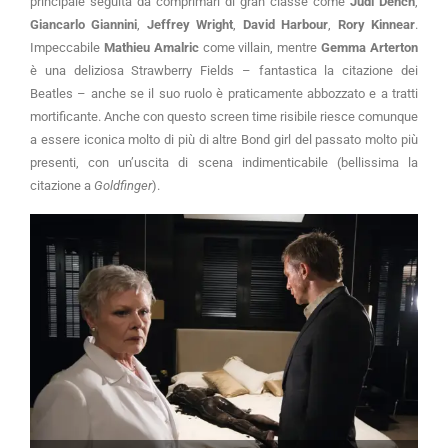
principale seguita da comprimari di gran classe come
Judi Dench
,
Giancarlo Giannini
,
Jeffrey Wright
,
David Harbour
,
Rory Kinnear
.
Impeccabile
Mathieu Amalric
come villain, mentre
Gemma Arterton
è una deliziosa Strawberry Fields – fantastica la citazione dei
Beatles – anche se il suo ruolo è praticamente abbozzato e a tratti
mortificante. Anche con questo screen time risibile riesce comunque
a essere iconica molto di più di altre Bond girl del passato molto più
presenti, con un’uscita di scena indimenticabile (bellissima la
citazione a
Goldfinger
).