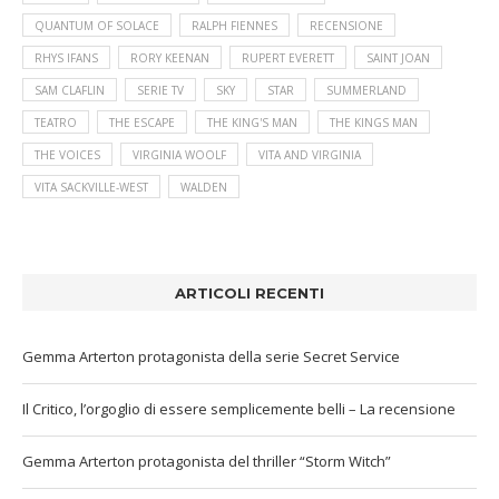
QUANTUM OF SOLACE
RALPH FIENNES
RECENSIONE
RHYS IFANS
RORY KEENAN
RUPERT EVERETT
SAINT JOAN
SAM CLAFLIN
SERIE TV
SKY
STAR
SUMMERLAND
TEATRO
THE ESCAPE
THE KING'S MAN
THE KINGS MAN
THE VOICES
VIRGINIA WOOLF
VITA AND VIRGINIA
VITA SACKVILLE-WEST
WALDEN
ARTICOLI RECENTI
Gemma Arterton protagonista della serie Secret Service
Il Critico, l’orgoglio di essere semplicemente belli – La recensione
Gemma Arterton protagonista del thriller “Storm Witch”