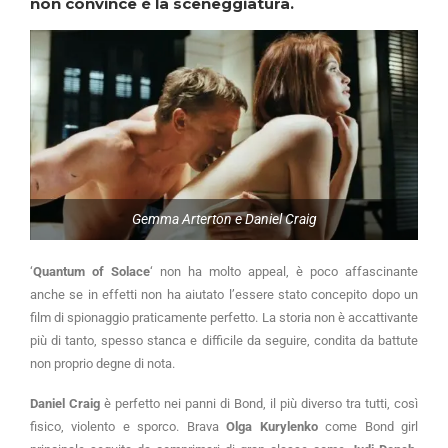
non convince è la sceneggiatura.
Gemma Arterton e Daniel Craig
‘
Quantum of Solace
‘ non ha molto appeal, è poco affascinante
anche se in effetti non ha aiutato l’essere stato concepito dopo un
film di spionaggio praticamente perfetto. La storia non è accattivante
più di tanto, spesso stanca e difficile da seguire, condita da battute
non proprio degne di nota.
Daniel Craig
è perfetto nei panni di Bond, il più diverso tra tutti, così
fisico, violento e sporco. Brava
Olga Kurylenko
come Bond girl