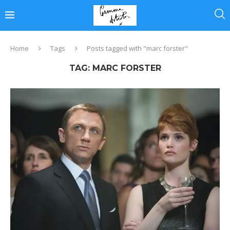
Home
Tags
Posts tagged with "marc forster"
TAG:
MARC FORSTER