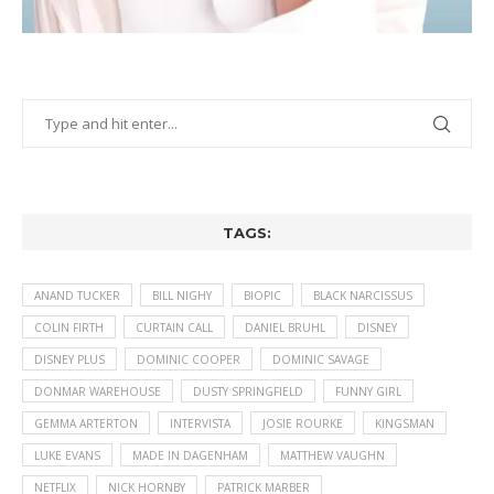
TAGS:
ANAND TUCKER
BILL NIGHY
BIOPIC
BLACK NARCISSUS
COLIN FIRTH
CURTAIN CALL
DANIEL BRUHL
DISNEY
DISNEY PLUS
DOMINIC COOPER
DOMINIC SAVAGE
DONMAR WAREHOUSE
DUSTY SPRINGFIELD
FUNNY GIRL
GEMMA ARTERTON
INTERVISTA
JOSIE ROURKE
KINGSMAN
LUKE EVANS
MADE IN DAGENHAM
MATTHEW VAUGHN
NETFLIX
NICK HORNBY
PATRICK MARBER