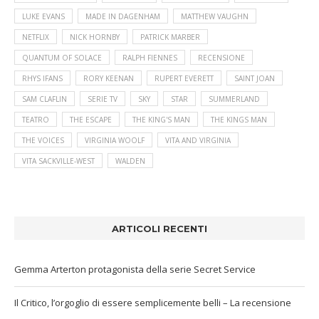
LUKE EVANS
MADE IN DAGENHAM
MATTHEW VAUGHN
NETFLIX
NICK HORNBY
PATRICK MARBER
QUANTUM OF SOLACE
RALPH FIENNES
RECENSIONE
RHYS IFANS
RORY KEENAN
RUPERT EVERETT
SAINT JOAN
SAM CLAFLIN
SERIE TV
SKY
STAR
SUMMERLAND
TEATRO
THE ESCAPE
THE KING'S MAN
THE KINGS MAN
THE VOICES
VIRGINIA WOOLF
VITA AND VIRGINIA
VITA SACKVILLE-WEST
WALDEN
ARTICOLI RECENTI
Gemma Arterton protagonista della serie Secret Service
Il Critico, l’orgoglio di essere semplicemente belli – La recensione