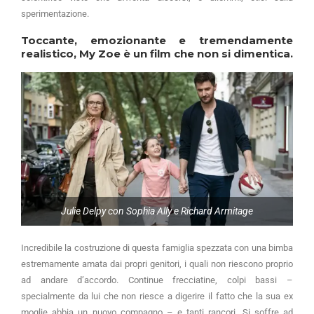
sperimentazione.
Toccante, emozionante e tremendamente
realistico,
My Zoe
è un film che non si dimentica.
Julie Delpy con Sophia Ally e Richard Armitage
Incredibile la costruzione di questa famiglia spezzata con una bimba
estremamente amata dai propri genitori, i quali non riescono proprio
ad andare d’accordo. Continue frecciatine, colpi bassi –
specialmente da lui che non riesce a digerire il fatto che la sua ex
moglie abbia un nuovo compagno – e tanti rancori. Si soffre ad