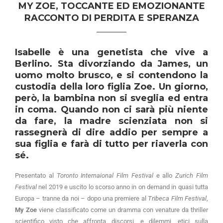
MY ZOE, TOCCANTE ED EMOZIONANTE
RACCONTO DI PERDITA E SPERANZA
Isabelle è una genetista che vive a
Berlino. Sta divorziando da James, un
uomo molto brusco, e si contendono la
custodia della loro figlia Zoe. Un giorno,
però, la bambina non si sveglia ed entra
in coma. Quando non ci sarà più niente
da fare, la madre scienziata non si
rassegnerà di dire addio per sempre a
sua figlia e farà di tutto per riaverla con
sé.
Presentato al
Toronto Internaional Film Festival
e allo
Zurich Film
Festival
nel 2019 e uscito lo scorso anno in on demand in quasi tutta
Europa – tranne da noi – dopo una premiere al
Tribeca Film Festival
,
My Zoe
viene classificato come un dramma con venature da thriller
scientifico visto che affronta discorsi, e dilemmi, etici sulla