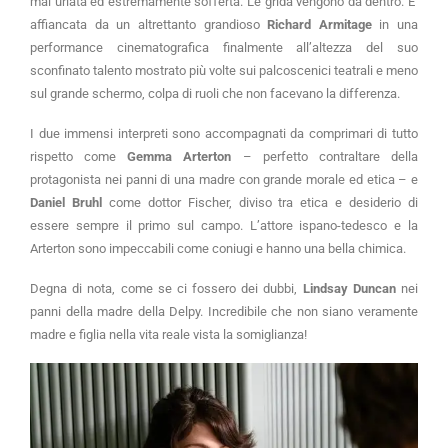
mai urlata ed estremamente sofferta. Le grida vengono da dentro. E’
affiancata da un altrettanto grandioso
Richard Armitage
in una
performance cinematografica finalmente all’altezza del suo
sconfinato talento mostrato più volte sui palcoscenici teatrali e meno
sul grande schermo, colpa di ruoli che non facevano la differenza.
I due immensi interpreti sono accompagnati da comprimari di tutto
rispetto come
Gemma Arterton
– perfetto contraltare della
protagonista nei panni di una madre con grande morale ed etica – e
Daniel Bruhl
come dottor Fischer, diviso tra etica e desiderio di
essere sempre il primo sul campo. L’attore ispano-tedesco e la
Arterton sono impeccabili come coniugi e hanno una bella chimica.
Degna di nota, come se ci fossero dei dubbi,
Lindsay Duncan
nei
panni della madre della Delpy. Incredibile che non siano veramente
madre e figlia nella vita reale vista la somiglianza!