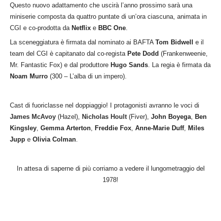
Questo nuovo adattamento che uscirà l’anno prossimo sarà una
miniserie composta da quattro puntate di un’ora ciascuna, animata in
CGI e co-prodotta da
Netflix
e
BBC One
.
La sceneggiatura è firmata dal nominato ai BAFTA
Tom Bidwell
e il
team del CGI è capitanato dal co-regista
Pete Dodd
(Frankenweenie,
Mr. Fantastic Fox) e dal produttore
Hugo Sands
. La regia è firmata da
Noam Murro
(300 – L’alba di un impero).
Cast di fuoriclasse nel doppiaggio! I protagonisti avranno le voci di
James McAvoy
(Hazel),
Nicholas Hoult
(Fiver),
John Boyega
,
Ben
Kingsley
,
Gemma Arterton
,
Freddie Fox
,
Anne-Marie Duff
,
Miles
Jupp
e
Olivia Colman
.
In attesa di saperne di più corriamo a vedere il lungometraggio del
1978!