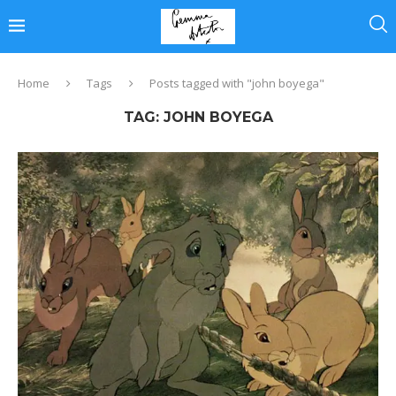
Home
Tags
Posts tagged with "john boyega"
TAG:
JOHN BOYEGA