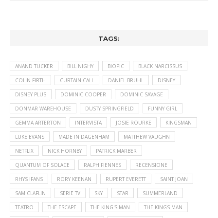
TAGS:
ANAND TUCKER
BILL NIGHY
BIOPIC
BLACK NARCISSUS
COLIN FIRTH
CURTAIN CALL
DANIEL BRUHL
DISNEY
DISNEY PLUS
DOMINIC COOPER
DOMINIC SAVAGE
DONMAR WAREHOUSE
DUSTY SPRINGFIELD
FUNNY GIRL
GEMMA ARTERTON
INTERVISTA
JOSIE ROURKE
KINGSMAN
LUKE EVANS
MADE IN DAGENHAM
MATTHEW VAUGHN
NETFLIX
NICK HORNBY
PATRICK MARBER
QUANTUM OF SOLACE
RALPH FIENNES
RECENSIONE
RHYS IFANS
RORY KEENAN
RUPERT EVERETT
SAINT JOAN
SAM CLAFLIN
SERIE TV
SKY
STAR
SUMMERLAND
TEATRO
THE ESCAPE
THE KING'S MAN
THE KINGS MAN