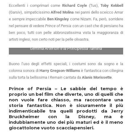
Eccellenti i comprimari come
Richard Coyle
(Tus),
Toby Kebbell
(Garsiv), simpaticissimo
Alfred Molina
nei panni dello sceicco Amar
e sempre impeccabile
Ben Kingsley
come Nizam. Fa, però, sorridere
nel pensare di vedere
Prince of Persia
con un cast che di persiano ha
ben poco, tutti con pelle abbronzatissima vista la maggioranza di
artisti inglesi, non certo noti per la pelle olivastra.
Gemma Arterton è la Principessa Tamina
Buono l’uso degli effetti speciali, i costumi sono da sogno e la
colonna sonora di
Harry Gregson-Williams
è fantastica con ciliegina
sulla torta la bellissima
I Remain
cantata da
Alanis Morissette
.
Prince of Persia – Le sabbie del tempo
è
proprio un bel film che diverte, uno di quelli che
non vuole fare chiasso, ma raccontare una
storia fantastica. Non è sicuramente il più
indimenticabile tra quelli prodotti da
Jerry
Bruckheimer
con la
Disney
, ma è
indubbiamente uno dei più maturi ed è il meno
giocattolone vuoto scacciapensieri.