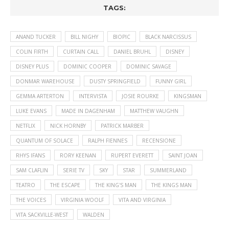
TAGS:
ANAND TUCKER
BILL NIGHY
BIOPIC
BLACK NARCISSUS
COLIN FIRTH
CURTAIN CALL
DANIEL BRUHL
DISNEY
DISNEY PLUS
DOMINIC COOPER
DOMINIC SAVAGE
DONMAR WAREHOUSE
DUSTY SPRINGFIELD
FUNNY GIRL
GEMMA ARTERTON
INTERVISTA
JOSIE ROURKE
KINGSMAN
LUKE EVANS
MADE IN DAGENHAM
MATTHEW VAUGHN
NETFLIX
NICK HORNBY
PATRICK MARBER
QUANTUM OF SOLACE
RALPH FIENNES
RECENSIONE
RHYS IFANS
RORY KEENAN
RUPERT EVERETT
SAINT JOAN
SAM CLAFLIN
SERIE TV
SKY
STAR
SUMMERLAND
TEATRO
THE ESCAPE
THE KING'S MAN
THE KINGS MAN
THE VOICES
VIRGINIA WOOLF
VITA AND VIRGINIA
VITA SACKVILLE-WEST
WALDEN