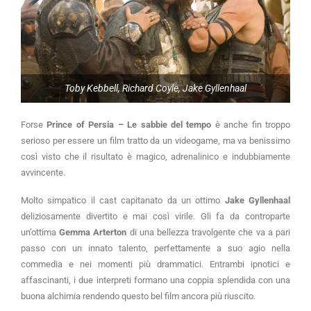
Toby Kebbell, Richard Coyle, Jake Gyllenhaal
Forse
Prince of Persia – Le sabbie del tempo
è anche fin troppo
serioso per essere un film tratto da un videogame, ma va benissimo
così visto che il risultato è magico, adrenalinico e indubbiamente
avvincente.
Molto simpatico il cast capitanato da un ottimo
Jake Gyllenhaal
deliziosamente divertito e mai così virile. Gli fa da controparte
un’ottima
Gemma Arterton
di una bellezza travolgente che va a pari
passo con un innato talento, perfettamente a suo agio nella
commedia e nei momenti più drammatici. Entrambi ipnotici e
affascinanti, i due interpreti formano una coppia splendida con una
buona alchimia rendendo questo bel film ancora più riuscito.