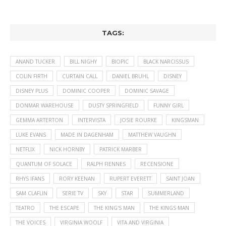
TAGS:
ANAND TUCKER
BILL NIGHY
BIOPIC
BLACK NARCISSUS
COLIN FIRTH
CURTAIN CALL
DANIEL BRUHL
DISNEY
DISNEY PLUS
DOMINIC COOPER
DOMINIC SAVAGE
DONMAR WAREHOUSE
DUSTY SPRINGFIELD
FUNNY GIRL
GEMMA ARTERTON
INTERVISTA
JOSIE ROURKE
KINGSMAN
LUKE EVANS
MADE IN DAGENHAM
MATTHEW VAUGHN
NETFLIX
NICK HORNBY
PATRICK MARBER
QUANTUM OF SOLACE
RALPH FIENNES
RECENSIONE
RHYS IFANS
RORY KEENAN
RUPERT EVERETT
SAINT JOAN
SAM CLAFLIN
SERIE TV
SKY
STAR
SUMMERLAND
TEATRO
THE ESCAPE
THE KING'S MAN
THE KINGS MAN
THE VOICES
VIRGINIA WOOLF
VITA AND VIRGINIA