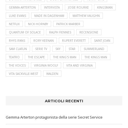
GEMMA ARTERTON
INTERVISTA
JOSIE ROURKE
KINGSMAN
LUKE EVANS
MADE IN DAGENHAM
MATTHEW VAUGHN
NETFLIX
NICK HORNBY
PATRICK MARBER
QUANTUM OF SOLACE
RALPH FIENNES
RECENSIONE
RHYS IFANS
RORY KEENAN
RUPERT EVERETT
SAINT JOAN
SAM CLAFLIN
SERIE TV
SKY
STAR
SUMMERLAND
TEATRO
THE ESCAPE
THE KING'S MAN
THE KINGS MAN
THE VOICES
VIRGINIA WOOLF
VITA AND VIRGINIA
VITA SACKVILLE-WEST
WALDEN
ARTICOLI RECENTI
Gemma Arterton protagonista della serie Secret Service