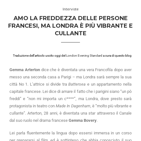
Interviste
AMO LA FREDDEZZA DELLE PERSONE
FRANCESI, MA LONDRA È PIÙ VIBRANTE E
CULLANTE
Traduzione dell’articolo uscito oggi del
London Evening Standard
a cura di questo blog
Gemma Arterton
dice che è diventata una vera Francofila dopo aver
messo una seconda casa a Parigi – ma Londra sarà sempre la sua
città No 1. L’attrice si divide tra
Battersea
e un appartamento nella
capitale francese. Lei dice di amare il fatto che i parigini siano “un pò
freddi” e “non mi importa un c****”, ma Londra, dove presto sarà
protagonista in teatro con
Made In Dagenham
, è “molto più vibrante e
cullante”. Arterton, 28 anni, è diventata una star attraverso il Canale
dal suo ruolo nel drama francese
Gemma Bovery
.
Lei parla fluentemente la lingua dopo essersi immersa in un corso
per prepararsi al film, ed è sottinteso che abbia conosciuto il suo