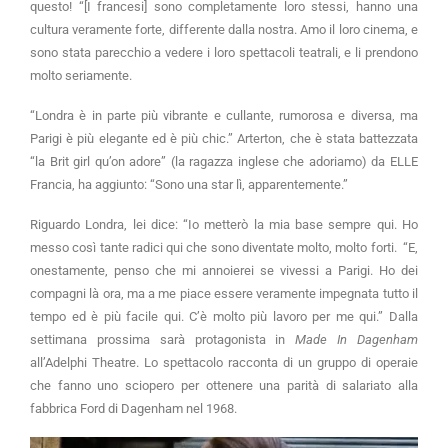
questo! “[I francesi] sono completamente loro stessi, hanno una
cultura veramente forte, differente dalla nostra. Amo il loro cinema, e
sono stata parecchio a vedere i loro spettacoli teatrali, e li prendono
molto seriamente.
“Londra è in parte più vibrante e cullante, rumorosa e diversa, ma
Parigi è più elegante ed è più chic.” Arterton, che è stata battezzata
“la Brit girl qu’on adore” (la ragazza inglese che adoriamo) da ELLE
Francia, ha aggiunto: “Sono una star lì, apparentemente.”
Riguardo Londra, lei dice: “Io metterò la mia base sempre qui. Ho
messo così tante radici qui che sono diventate molto, molto forti. “E,
onestamente, penso che mi annoierei se vivessi a Parigi. Ho dei
compagni là ora, ma a me piace essere veramente impegnata tutto il
tempo ed è più facile qui. C’è molto più lavoro per me qui.” Dalla
settimana prossima sarà protagonista in
Made In Dagenham
all’Adelphi Theatre. Lo spettacolo racconta di un gruppo di operaie
che fanno uno sciopero per ottenere una parità di salariato alla
fabbrica Ford di Dagenham nel 1968.