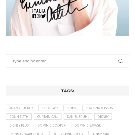
TAGS:
ANAND TUCKER
BILL NIGHY
BIOPIC
BLACK NARCISSUS
COLIN FIRTH
CURTAIN CALL
DANIEL BRUHL
DISNEY
DISNEY PLUS
DOMINIC COOPER
DOMINIC SAVAGE
DONMAR WAREHOUSE
DUSTY SPRINGFIELD
FUNNY GIRL