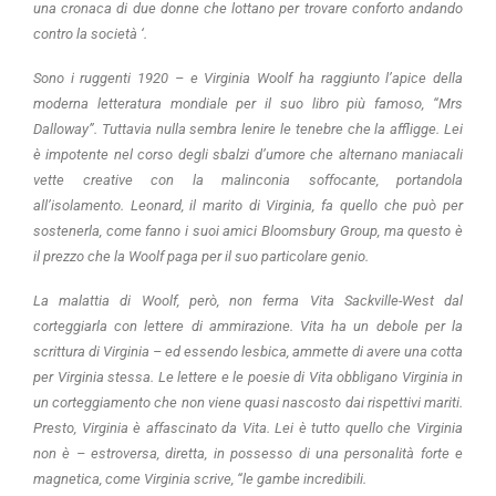
una cronaca di due donne che lottano per trovare conforto andando
contro la società ‘.
Sono i ruggenti 1920 – e Virginia Woolf ha raggiunto l’apice della
moderna letteratura mondiale per il suo libro più famoso, “Mrs
Dalloway”. Tuttavia nulla sembra lenire le tenebre che la affligge. Lei
è impotente nel corso degli sbalzi d’umore che alternano maniacali
vette creative con la malinconia soffocante, portandola
all’isolamento. Leonard, il marito di Virginia, fa quello che può per
sostenerla, come fanno i suoi amici Bloomsbury Group, ma questo è
il prezzo che la Woolf paga per il suo particolare genio.
La malattia di Woolf, però, non ferma Vita Sackville-West dal
corteggiarla con lettere di ammirazione. Vita ha un debole per la
scrittura di Virginia – ed essendo lesbica, ammette di avere una cotta
per Virginia stessa. Le lettere e le poesie di Vita obbligano Virginia in
un corteggiamento che non viene quasi nascosto dai rispettivi mariti.
Presto, Virginia è affascinato da Vita. Lei è tutto quello che Virginia
non è – estroversa, diretta, in possesso di una personalità forte e
magnetica, come Virginia scrive, “le gambe incredibili.