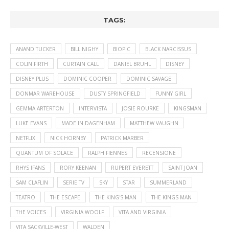
TAGS:
ANAND TUCKER
BILL NIGHY
BIOPIC
BLACK NARCISSUS
COLIN FIRTH
CURTAIN CALL
DANIEL BRUHL
DISNEY
DISNEY PLUS
DOMINIC COOPER
DOMINIC SAVAGE
DONMAR WAREHOUSE
DUSTY SPRINGFIELD
FUNNY GIRL
GEMMA ARTERTON
INTERVISTA
JOSIE ROURKE
KINGSMAN
LUKE EVANS
MADE IN DAGENHAM
MATTHEW VAUGHN
NETFLIX
NICK HORNBY
PATRICK MARBER
QUANTUM OF SOLACE
RALPH FIENNES
RECENSIONE
RHYS IFANS
RORY KEENAN
RUPERT EVERETT
SAINT JOAN
SAM CLAFLIN
SERIE TV
SKY
STAR
SUMMERLAND
TEATRO
THE ESCAPE
THE KING'S MAN
THE KINGS MAN
THE VOICES
VIRGINIA WOOLF
VITA AND VIRGINIA
VITA SACKVILLE-WEST
WALDEN