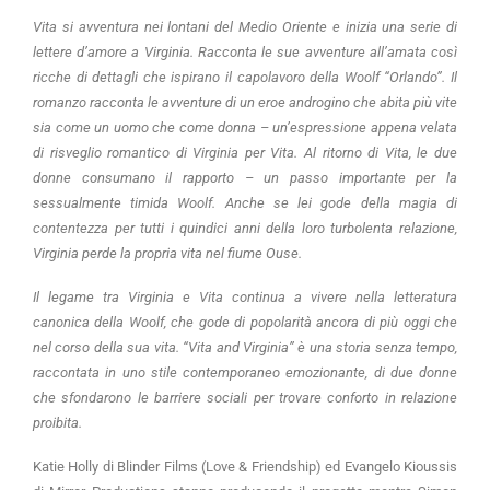
Vita si avventura nei lontani del Medio Oriente e inizia una serie di
lettere d’amore a Virginia. Racconta le sue avventure all’amata così
ricche di dettagli che ispirano il capolavoro della Woolf “Orlando”. Il
romanzo racconta le avventure di un eroe androgino che abita più vite
sia come un uomo che come donna – un’espressione appena velata
di risveglio romantico di Virginia per Vita. Al ritorno di Vita, le due
donne consumano il rapporto – un passo importante per la
sessualmente timida Woolf. Anche se lei gode della magia di
contentezza per tutti i quindici anni della loro turbolenta relazione,
Virginia perde la propria vita nel fiume Ouse.
Il legame tra Virginia e Vita continua a vivere nella letteratura
canonica della Woolf, che gode di popolarità ancora di più oggi che
nel corso della sua vita. “Vita and Virginia” è una storia senza tempo,
raccontata in uno stile contemporaneo emozionante, di due donne
che sfondarono le barriere sociali per trovare conforto in relazione
proibita.
Katie Holly di Blinder Films (Love & Friendship) ed Evangelo Kioussis