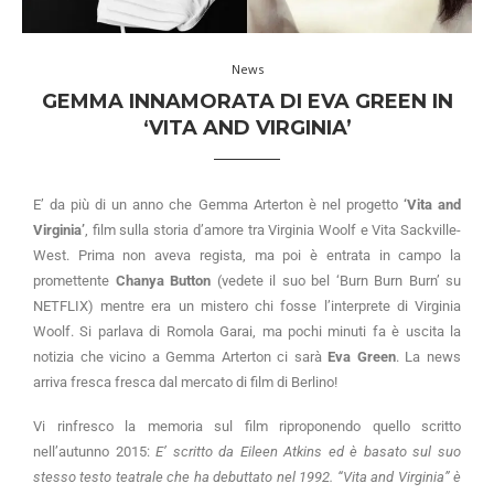
News
GEMMA INNAMORATA DI EVA GREEN IN
‘VITA AND VIRGINIA’
E’ da più di un anno che Gemma Arterton è nel progetto
‘Vita and
Virginia’
, film sulla storia d’amore tra Virginia Woolf e Vita Sackville-
West. Prima non aveva regista, ma poi è entrata in campo la
promettente
Chanya Button
(vedete il suo bel ‘Burn Burn Burn’ su
NETFLIX) mentre era un mistero chi fosse l’interprete di Virginia
Woolf. Si parlava di Romola Garai, ma pochi minuti fa è uscita la
notizia che vicino a Gemma Arterton ci sarà
Eva Green
. La news
arriva fresca fresca dal mercato di film di Berlino!
Vi rinfresco la memoria sul film riproponendo quello scritto
nell’autunno 2015:
E’ scritto da Eileen Atkins ed è basato sul suo
stesso testo teatrale che ha debuttato nel 1992. “Vita and Virginia” è