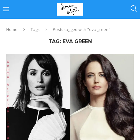
Home
Tags
Posts tagged with "eva green"
TAG:
EVA GREEN