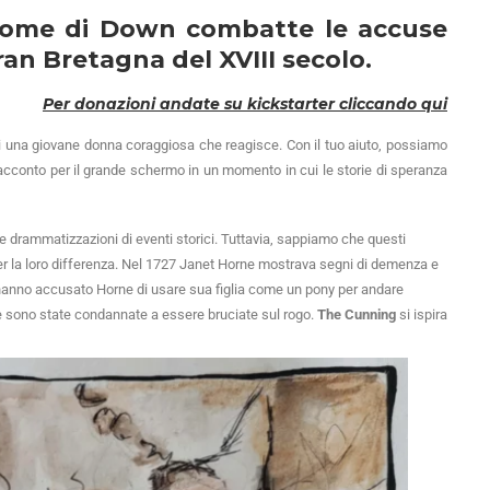
drome di Down combatte le accuse
ran Bretagna del XVIII secolo.
Per donazioni andate su kickstarter cliccando qui
di una giovane donna coraggiosa che reagisce. Con il tuo aiuto, possiamo
racconto per il grande schermo in un momento in cui le storie di speranza
 drammatizzazioni di eventi storici. Tuttavia, sappiamo che questi
er la loro differenza. Nel 1727 Janet Horne mostrava segni di demenza e
ini hanno accusato Horne di usare sua figlia come un pony per andare
nne sono state condannate a essere bruciate sul rogo.
The Cunning
si ispira