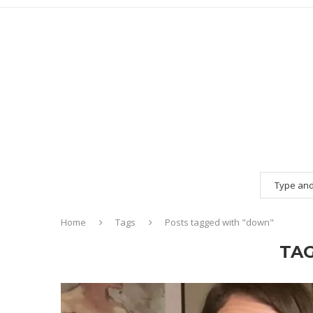
Home
Tags
Posts tagged with "down"
TA