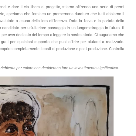
ndi e dare il via libera al progetto, stiamo offrendo una serie di premi 
eto, speriamo che fornisca un promemoria duraturo che tutti abbiamo il 
lutato a causa della loro differenza. Data la forza e la portata della 
o candidato per un’ulteriore passaggio in un lungometraggio in futuro. Il 
cortometraggio potrebbe essere solo l’inizio del viaggio. Grazie per aver dedicato del tempo a leggere la nostra storia. Ci auguriamo che 
ati per qualsiasi supporto che puoi offrire per aiutarci a realizzarlo. 
oprire completamente i costi di produzione e post-produzione. Controlla 
richiesta per coloro che desiderano fare un investimento significativo.