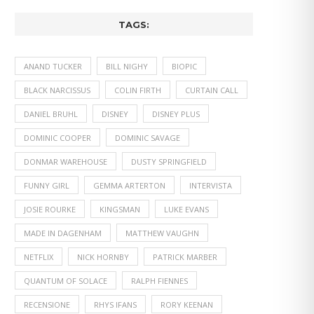
TAGS:
ANAND TUCKER
BILL NIGHY
BIOPIC
BLACK NARCISSUS
COLIN FIRTH
CURTAIN CALL
DANIEL BRUHL
DISNEY
DISNEY PLUS
DOMINIC COOPER
DOMINIC SAVAGE
DONMAR WAREHOUSE
DUSTY SPRINGFIELD
FUNNY GIRL
GEMMA ARTERTON
INTERVISTA
JOSIE ROURKE
KINGSMAN
LUKE EVANS
MADE IN DAGENHAM
MATTHEW VAUGHN
NETFLIX
NICK HORNBY
PATRICK MARBER
QUANTUM OF SOLACE
RALPH FIENNES
RECENSIONE
RHYS IFANS
RORY KEENAN