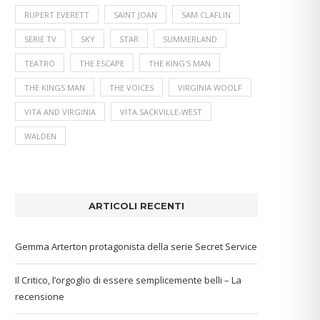
RUPERT EVERETT
SAINT JOAN
SAM CLAFLIN
SERIE TV
SKY
STAR
SUMMERLAND
TEATRO
THE ESCAPE
THE KING'S MAN
THE KINGS MAN
THE VOICES
VIRGINIA WOOLF
VITA AND VIRGINIA
VITA SACKVILLE-WEST
WALDEN
ARTICOLI RECENTI
Gemma Arterton protagonista della serie Secret Service
Il Critico, l’orgoglio di essere semplicemente belli – La
recensione