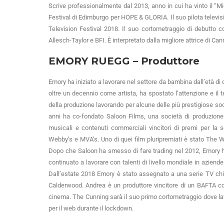
Scrive professionalmente dal 2013, anno in cui ha vinto il “M
Festival di Edimburgo per HOPE & GLORIA. Il suo pilota televi
Television Festival 2018. Il suo cortometraggio di debutto 
Allesch-Taylor e BFI. È interpretato dalla migliore attrice di 
EMORY RUEGG
–
Produttore
Emory ha iniziato a lavorare nel settore da bambina dall’età di 
oltre un decennio come artista, ha spostato l’attenzione e il
della produzione lavorando per alcune delle più prestigiose socie
anni ha co-fondato Saloon Films, una società di produzione
musicali e contenuti commerciali vincitori di premi per la
Webby’s e MVA’s. Uno di quei film pluripremiati è stato The 
Dopo che Saloon ha smesso di fare trading nel 2012, Emory h
continuato a lavorare con talenti di livello mondiale in azi
Dall’estate 2018 Emory è stato assegnato a una serie TV ch
Calderwood. Andrea è un produttore vincitore di un BAFTA con
cinema. The Cunning sarà il suo primo cortometraggio dove la
per il web durante il lockdown.