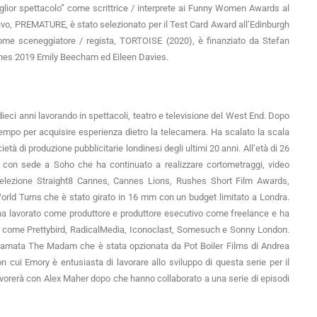
iglior spettacolo” come scrittrice / interprete ai Funny Women Awards al
sivo, PREMATURE, è stato selezionato per il Test Card Award all’Edinburgh
come sceneggiatore / regista, TORTOISE (2020), è finanziato da Stefan
Cannes 2019 Emily Beecham ed Eileen Davies.
dieci anni lavorando in spettacoli, teatro e televisione del West End. Dopo
 tempo per acquisire esperienza dietro la telecamera. Ha scalato la scala
tà di produzione pubblicitarie londinesi degli ultimi 20 anni. All’età di 26
 con sede a Soho che ha continuato a realizzare cortometraggi, video
 selezione Straight8 Cannes, Cannes Lions, Rushes Short Film Awards,
World Turns che è stato girato in 16 mm con un budget limitato a Londra.
a lavorato come produttore e produttore esecutivo come freelance e ha
ende come Prettybird, RadicalMedia, Iconoclast, Somesuch e Sonny London.
iamata The Madam che è stata opzionata da Pot Boiler Films di Andrea
 cui Emory è entusiasta di lavorare allo sviluppo di questa serie per il
vorerà con Alex Maher dopo che hanno collaborato a una serie di episodi