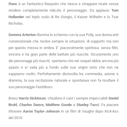
Ifans
è un fantastico Rasputin che riesce a strappare risate senza
rendere completamente ridicolo il personaggio. Da applausi
Tom
Hollander
nel triplo ruolo di Re Giorgio, il Kaiser Wilhelm e lo Tsar
Nicholas.
Gemma Arterton
illumina lo schermo con la sua Polly, una donna anti
convenzionale che risolve sempre le situazioni, di supporto ma non
per questo messa in ombra. E’ piacevolmente spiritosa, senza filtri,
sincera e ha gran parte delle battute più riuscite. Sicuramente uno
dei personaggi più riusciti, speriamo che nel sequel abbia ancora più
spazio e si vada più a fondo sulle sue origini visto che non ne
sappiamo molto. Perfettamente disinvolta tra commedia, azione e
dramma, la sua recitazione naturale e spontanea non fa risultare il
suo personaggio fastidioso.
Bravo
Harris Dickinson
, chiudono il cast i sempre impeccabili
Daniel
Bruhl
,
Charles Dance
,
Matthew Goode
e
Stanley Tucci
. Fa piacere
ritrovare
Aaron Taylor-Johnson
in un film di Vaughn dopo
Kick-Ass
del 2010.