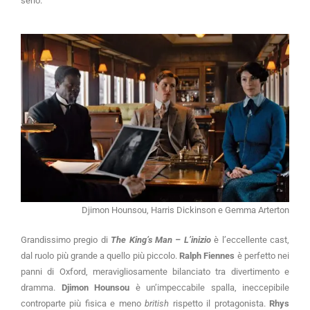
serio.
Djimon Hounsou, Harris Dickinson e Gemma Arterton
Grandissimo pregio di
The King’s Man – L’inizio
è l’eccellente cast,
dal ruolo più grande a quello più piccolo.
Ralph Fiennes
è perfetto nei
panni di Oxford, meravigliosamente bilanciato tra divertimento e
dramma.
Djimon Hounsou
è un’impeccabile spalla, ineccepibile
controparte più fisica e meno
british
rispetto il protagonista.
Rhys