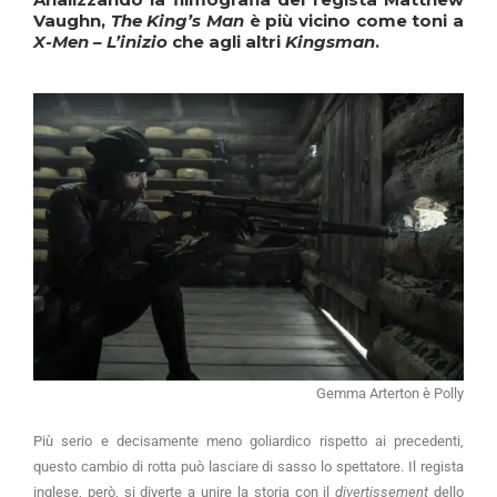
Vaughn,
The King’s Man
è più vicino come toni a
X-Men – L’inizio
che agli altri
Kingsman
.
Gemma Arterton è Polly
Più serio e decisamente meno goliardico rispetto ai precedenti,
questo cambio di rotta può lasciare di sasso lo spettatore. Il regista
inglese, però, si diverte a unire la storia con il
divertissement
dello