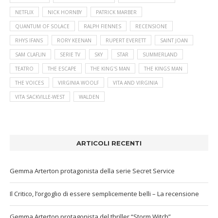
NETFLIX
NICK HORNBY
PATRICK MARBER
QUANTUM OF SOLACE
RALPH FIENNES
RECENSIONE
RHYS IFANS
RORY KEENAN
RUPERT EVERETT
SAINT JOAN
SAM CLAFLIN
SERIE TV
SKY
STAR
SUMMERLAND
TEATRO
THE ESCAPE
THE KING'S MAN
THE KINGS MAN
THE VOICES
VIRGINIA WOOLF
VITA AND VIRGINIA
VITA SACKVILLE-WEST
WALDEN
ARTICOLI RECENTI
Gemma Arterton protagonista della serie Secret Service
Il Critico, l’orgoglio di essere semplicemente belli – La recensione
Gemma Arterton protagonista del thriller “Storm Witch”