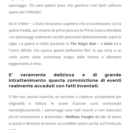
spionaggio. Chi sarà questo boss che gestisce così tanti cattivoni
sparsi per il Mondo?
Se in
X-Men – L’inizio
trovavamo supereroi che si scontravano con la
guerra fredda, qui viviamo di prima persona la Prima Guerra Mondiale
con personaggi realmente esistiti presentati deliziosamente sopra le
righe. La guerra è molto presente in
The King’s Man – L’inizio
ed è
l’unico difetto che sporca questo bellissimo film: la spy story a un
certo punto viene sovrastata troppo dalle trincee e allentano
leggermente il ritmo.
E’ veramente deliziosa e di grande
intrattenimento questa commistione di eventi
realmente accaduti con fatti inventati.
Il film non annoia neanche un secondo e colpisce sicuramente per
originalità e fattura: le scene d’azione sono orchestrate
meravigliosamente, i personaggi sono tutti riusciti e non mancano
picchi emozionanti e drammatici.
Matthew Vaughn
decide di alzare
la posta e dimostra di essere un credibile autore anche sul fronte più