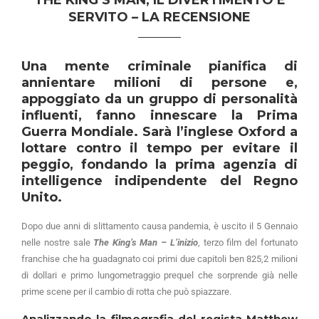
THE KING’S MAN, IL DIVERTIMENTO È
SERVITO – LA RECENSIONE
Una mente criminale pianifica di
annientare milioni di persone e,
appoggiato da un gruppo di personalità
influenti, fanno innescare la Prima
Guerra Mondiale. Sarà l’inglese Oxford a
lottare contro il tempo per evitare il
peggio, fondando la prima agenzia di
intelligence indipendente del Regno
Unito.
Dopo due anni di slittamento causa pandemia, è uscito il 5 Gennaio
nelle nostre sale
The King’s Man – L’inizio
, terzo film del fortunato
franchise che ha guadagnato coi primi due capitoli ben 825,2 milioni
di dollari e primo lungometraggio prequel che sorprende già nelle
prime scene per il cambio di rotta che può spiazzare.
Analizzando la filmografia del regista Matthew