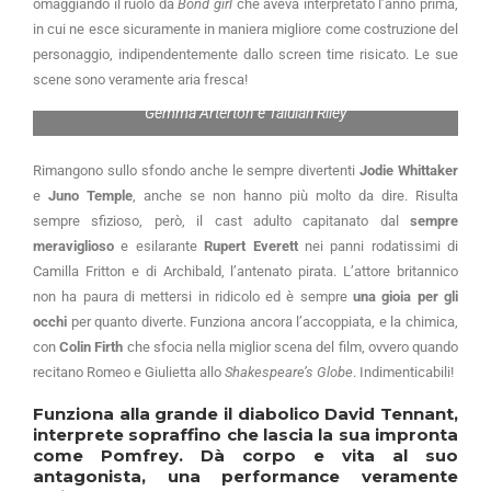
omaggiando il ruolo da
Bond girl
che aveva interpretato l’anno prima,
in cui ne esce sicuramente in maniera migliore come costruzione del
personaggio, indipendentemente dallo screen time risicato. Le sue
scene sono veramente aria fresca!
Gemma Arterton e Talulah Riley
Rimangono sullo sfondo anche le sempre divertenti
Jodie Whittaker
e
Juno Temple
, anche se non hanno più molto da dire. Risulta
sempre sfizioso, però, il cast adulto capitanato dal
sempre
meraviglioso
e esilarante
Rupert Everett
nei panni rodatissimi di
Camilla Fritton e di Archibald, l’antenato pirata. L’attore britannico
non ha paura di mettersi in ridicolo ed è sempre
una gioia per gli
occhi
per quanto diverte. Funziona ancora l’accoppiata, e la chimica,
con
Colin Firth
che sfocia nella miglior scena del film, ovvero quando
recitano Romeo e Giulietta allo
Shakespeare’s Globe
. Indimenticabili!
Funziona alla grande il diabolico
David Tennant
,
interprete sopraffino che lascia la sua impronta
come Pomfrey. Dà corpo e vita al suo
antagonista, una performance veramente