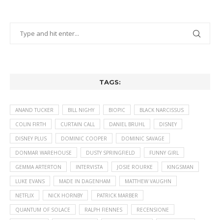
TAGS:
ANAND TUCKER
BILL NIGHY
BIOPIC
BLACK NARCISSUS
COLIN FIRTH
CURTAIN CALL
DANIEL BRUHL
DISNEY
DISNEY PLUS
DOMINIC COOPER
DOMINIC SAVAGE
DONMAR WAREHOUSE
DUSTY SPRINGFIELD
FUNNY GIRL
GEMMA ARTERTON
INTERVISTA
JOSIE ROURKE
KINGSMAN
LUKE EVANS
MADE IN DAGENHAM
MATTHEW VAUGHN
NETFLIX
NICK HORNBY
PATRICK MARBER
QUANTUM OF SOLACE
RALPH FIENNES
RECENSIONE