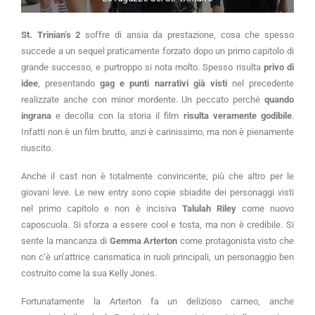
St. Trinian’s 2
soffre di ansia da prestazione, cosa che spesso
succede a un sequel praticamente forzato dopo un primo capitolo di
grande successo, e purtroppo si nota molto. Spesso risulta
privo di
idee
, presentando
gag e punti narrativi già visti
nel precedente
realizzate anche con minor mordente. Un peccato perché
quando
ingrana
e decolla con la storia il film
risulta veramente godibile
.
Infatti non è un film brutto, anzi è carinissimo, ma non è pienamente
riuscito.
Anche il cast non è totalmente convincente, più che altro per le
giovani leve. Le new entry sono copie sbiadite dei personaggi visti
nel primo capitolo e non è incisiva
Talulah Riley
come nuovo
caposcuola. Si sforza a essere cool e tosta, ma non è credibile. Si
sente la mancanza di
Gemma Arterton
come protagonista visto che
non c’è un’attrice carismatica in ruoli principali, un personaggio ben
costruito come la sua Kelly Jones.
Fortunatamente la Arterton fa un delizioso cameo, anche