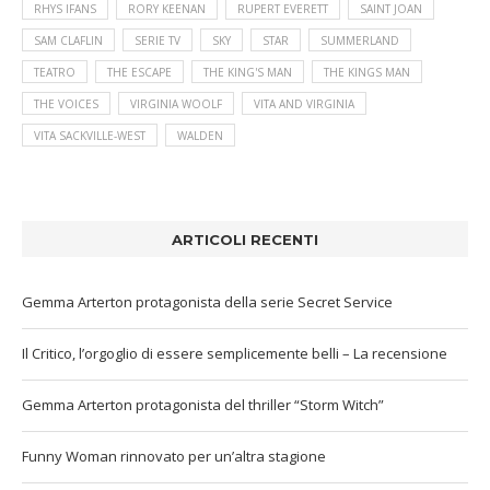
RHYS IFANS
RORY KEENAN
RUPERT EVERETT
SAINT JOAN
SAM CLAFLIN
SERIE TV
SKY
STAR
SUMMERLAND
TEATRO
THE ESCAPE
THE KING'S MAN
THE KINGS MAN
THE VOICES
VIRGINIA WOOLF
VITA AND VIRGINIA
VITA SACKVILLE-WEST
WALDEN
ARTICOLI RECENTI
Gemma Arterton protagonista della serie Secret Service
Il Critico, l’orgoglio di essere semplicemente belli – La recensione
Gemma Arterton protagonista del thriller “Storm Witch”
Funny Woman rinnovato per un’altra stagione