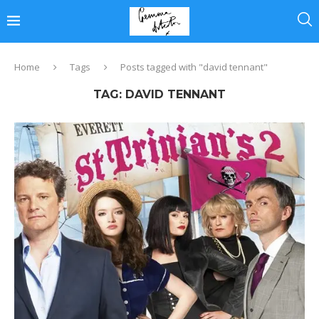
Home
Tags
Posts tagged with "david tennant"
TAG:
DAVID TENNANT