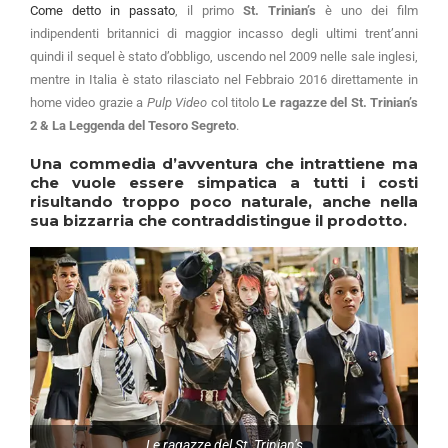
Come detto in passato
, il primo
St. Trinian’s
è uno dei film
indipendenti britannici di maggior incasso degli ultimi trent’anni
quindi il sequel è stato d’obbligo, uscendo nel 2009 nelle sale inglesi,
mentre in Italia è stato rilasciato nel Febbraio 2016 direttamente in
home video grazie a
Pulp Video
col titolo
Le ragazze del St. Trinian’s
2 & La Leggenda del Tesoro Segreto
.
Una commedia d’avventura che intrattiene ma
che vuole essere simpatica a tutti i costi
risultando troppo poco naturale, anche nella
sua bizzarria che contraddistingue il prodotto.
Le ragazze del St. Trinian’s