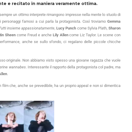
ente e recitato in maniera veramente ottima.
è sempre un ottimo interprete rimangono impresse nella mente lo stuolo di
e di personaggi famosi a cui parla la protagonista. Così troviamo
Gemma
Tutti insieme appassionatamente
,
Lucy Punch
come Sylvia Plath,
Sharon
tin Sheen
come Freud e anche
Lily Allen
come Liz Taylor. Le scene con
 performance, anche se sullo sfondo, ci regalano delle piccole chicche
esso originale. Non abbiamo visto spesso una giovane ragazza che vuole
lerine
wannabes
. Interessante il rapporto della protagonista col padre, ma
Allen
.
 film che, anche se prevedibile, ha un proprio appeal e non si dimentica