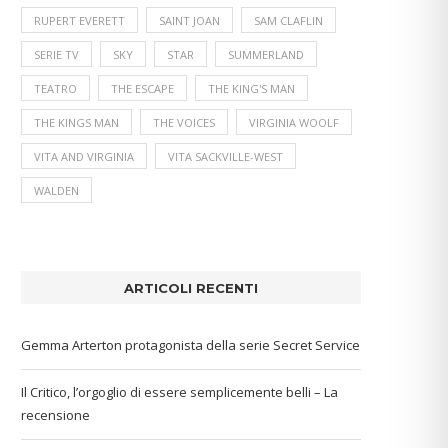
RUPERT EVERETT
SAINT JOAN
SAM CLAFLIN
SERIE TV
SKY
STAR
SUMMERLAND
TEATRO
THE ESCAPE
THE KING'S MAN
THE KINGS MAN
THE VOICES
VIRGINIA WOOLF
VITA AND VIRGINIA
VITA SACKVILLE-WEST
WALDEN
ARTICOLI RECENTI
Gemma Arterton protagonista della serie Secret Service
Il Critico, l’orgoglio di essere semplicemente belli – La
recensione