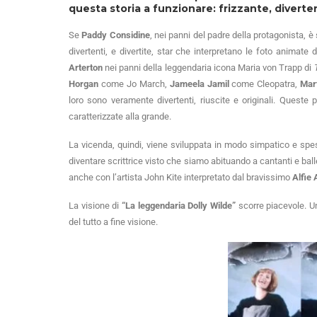
questa storia a funzionare: frizzante, divert
Se
Paddy Considine
, nei panni del padre della protagonista, 
divertenti, e divertite, star che interpretano le foto animat
Arterton
nei panni della leggendaria icona Maria von Trapp di
Horgan
come Jo March,
Jameela Jamil
come Cleopatra,
Mar
loro sono veramente divertenti, riuscite e originali. Queste
caratterizzate alla grande.
La vicenda, quindi, viene sviluppata in modo simpatico e sp
diventare scrittrice visto che siamo abituando a cantanti e bal
anche con l’artista John Kite interpretato dal bravissimo
Alfie 
La visione di
“La leggendaria Dolly Wilde”
scorre piacevole. Un
del tutto a fine visione.