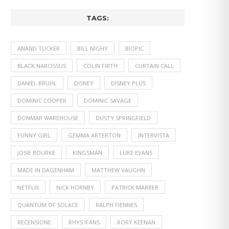
TAGS:
ANAND TUCKER
BILL NIGHY
BIOPIC
BLACK NARCISSUS
COLIN FIRTH
CURTAIN CALL
DANIEL BRUHL
DISNEY
DISNEY PLUS
DOMINIC COOPER
DOMINIC SAVAGE
DONMAR WAREHOUSE
DUSTY SPRINGFIELD
FUNNY GIRL
GEMMA ARTERTON
INTERVISTA
JOSIE ROURKE
KINGSMAN
LUKE EVANS
MADE IN DAGENHAM
MATTHEW VAUGHN
NETFLIX
NICK HORNBY
PATRICK MARBER
QUANTUM OF SOLACE
RALPH FIENNES
RECENSIONE
RHYS IFANS
RORY KEENAN