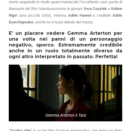
storia seguendo in modo quasi maniacale l’eccellente cast, punta di
diamante del film: talentuosissime le giovani
Vera Cuzytek
e
Solène
Rigo
t (una piccola
lolita
), intensa
Adèle Haenel
e credibile
Adèle
Exarchopoulos
, anche se è la più debole del mazzo.
E’ un piacere vedere
Gemma Arterton
per
una volta nei panni di un personaggio
negativo, sporco. Estremamente credibile
anche in un ruolo totalmente diverso da
ogni altro interpretato in passato. Perfetta!
Gemma Arterton è Tara
“Quattro Vite”
è un bel film d’autore drammatico che tiene incollato