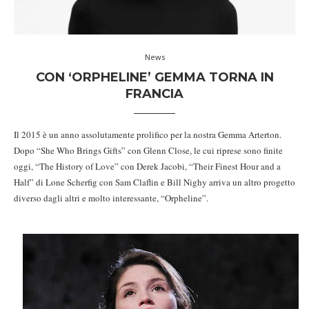
News
CON ‘ORPHELINE’ GEMMA TORNA IN
FRANCIA
Il 2015 è un anno assolutamente prolifico per la nostra Gemma Arterton.
Dopo “She Who Brings Gifts” con Glenn Close, le cui riprese sono finite
oggi, “The History of Love” con Derek Jacobi, “Their Finest Hour and a
Half” di Lone Scherfig con Sam Claflin e Bill Nighy arriva un altro progetto
diverso dagli altri e molto interessante, “Orpheline”.