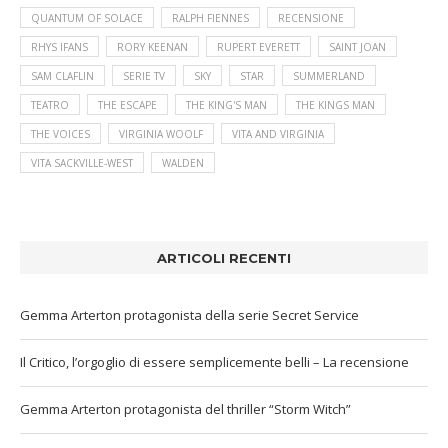
QUANTUM OF SOLACE
RALPH FIENNES
RECENSIONE
RHYS IFANS
RORY KEENAN
RUPERT EVERETT
SAINT JOAN
SAM CLAFLIN
SERIE TV
SKY
STAR
SUMMERLAND
TEATRO
THE ESCAPE
THE KING'S MAN
THE KINGS MAN
THE VOICES
VIRGINIA WOOLF
VITA AND VIRGINIA
VITA SACKVILLE-WEST
WALDEN
ARTICOLI RECENTI
Gemma Arterton protagonista della serie Secret Service
Il Critico, l’orgoglio di essere semplicemente belli – La recensione
Gemma Arterton protagonista del thriller “Storm Witch”