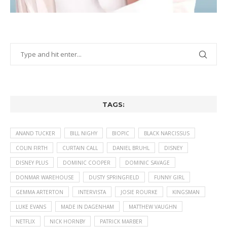
TAGS:
ANAND TUCKER
BILL NIGHY
BIOPIC
BLACK NARCISSUS
COLIN FIRTH
CURTAIN CALL
DANIEL BRUHL
DISNEY
DISNEY PLUS
DOMINIC COOPER
DOMINIC SAVAGE
DONMAR WAREHOUSE
DUSTY SPRINGFIELD
FUNNY GIRL
GEMMA ARTERTON
INTERVISTA
JOSIE ROURKE
KINGSMAN
LUKE EVANS
MADE IN DAGENHAM
MATTHEW VAUGHN
NETFLIX
NICK HORNBY
PATRICK MARBER