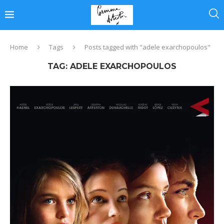
Home
Tags
Posts tagged with "adele exarchopoulos"
TAG:
ADELE EXARCHOPOULOS