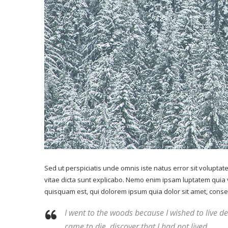
Sed ut perspiciatis unde omnis iste natus error sit volupt
vitae dicta sunt explicabo. Nemo enim ipsam luptatem quia 
quisquam est, qui dolorem ipsum quia dolor sit amet, consecte
I went to the woods because I wished to live deli
came to die, discover that I had not lived.