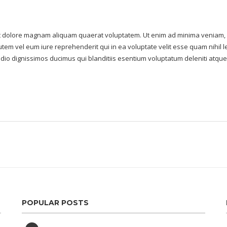
 dolore magnam aliquam quaerat voluptatem. Ut enim ad minima veniam, qu
tem vel eum iure reprehenderit qui in ea voluptate velit esse quam nihil l
odio dignissimos ducimus qui blanditiis esentium voluptatum deleniti atque
POPULAR POSTS