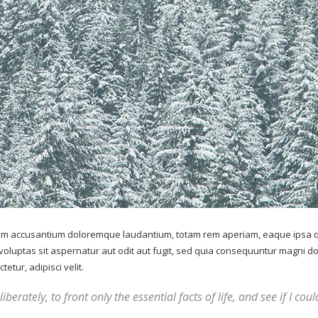
atem accusantium doloremque laudantium, totam rem aperiam, eaque ipsa qua
voluptas sit aspernatur aut odit aut fugit, sed quia consequuntur magni d
tur, adipisci velit.
berately, to front only the essential facts of life, and see if I co