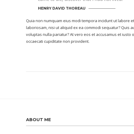
HENRY DAVID THOREAU
Quia non numquam eius modi tempora incidunt ut labore et
laboriosam, nisi ut aliquid ex ea commodi sequatur? Quis au
voluptas nulla pariatur? At vero eos et accusamus et iusto 
occaecati cupiditate non provident.
ABOUT ME